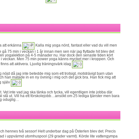
ara att erkänna
Kalla mig yoga nörd, fantast eller vad du vill men
e gå 75 min i veckan i 1 år innan men sen när jag flyttade hit blev det
 min yogalektion på 4-5 månader nu. Har dock den senaste tiden kört
r i veckan. Men 75 min power yoga känns mycket mer i kroppen. Och
inns att aktivera. Ljuvlig träningsvärk idag
nöjd då jag inte betedde mig som ett trotsigt, motsträvigt barn utan
 han matade in en ny övning i mig och det gick bra. Han fick mig att
g själv
. Vet inte vad jag ska tänka och tycka, vill egentligen inte jobba där.
äl stå ut. Vill ha ett förskolejobb…ansökt om 25 lediga tjänster men bara
sig oduglig…
och hennes två sessor! Helt underbar dag på Österlen blev det. Precis
ad i uppvärmd utomhuspool (29 grader varmt). Körde lite vattengympa