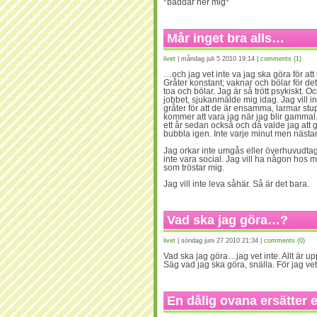
*bäddar ner mig*
Mår inget bra alls…
livet
| måndag juli 5 2010 19:14 |
comments (1)
…och jag vet inte va jag ska göra för att
Gråter konstant; vaknar och bölar för det,
toa och bölar. Jag är så trött psykiskt. Oc
jobbet, sjukanmälde mig idag. Jag vill i
gråter för att de är ensamma, larmar stup
kommer att vara jag när jag blir gammal.
ett år sedan också och då valde jag att 
bubbla igen. Inte varje minut men nästa
Jag orkar inte umgås eller överhuvudtag
inte vara social. Jag vill ha någon hos m
som tröstar mig.
Jag vill inte leva såhär. Så är det bara.
Vad ska jag göra…?
livet
| söndag juni 27 2010 21:34 |
comments (0)
Vad ska jag göra…jag vet inte. Allt är upp
Säg vad jag ska göra, snälla. För jag ve
En dålig ovana ersätter