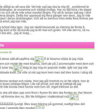
tte dåligt av att vara där. Vet inte vad jag ska ta mig till…problemet är
ödslängtan, är ensamma och väldigt oroliga. Har nu fått höra i tre dagar
ö nu och att de inte orkar mycket längre. För ett år sedan satt jag i stort
 leva längre. Detta har upprepat sig flera gånger sen dess. Jag är inte
et i deras dödslängtan. Och att nu behöva höra detta flera timmar per
tå emot, jag kan inte.
jag börjat röka igen. Jag var starkt beroende av rökning de första 9
g kom ut för då kunde jag ta till mat och godis. Vill inte det nu, så nu
nte bra alls…jag är svag…
tte
mments (0)
å deras sätt att uppföra sig
Å är kisarna nöjda är jag nöjd.
 hem och myste lite med kisarna, varit ute på 2 promenader med dem och
å solar sig
Idag är jag nog en populär matte. Igår var jag inte
jobbade kväll. De ville ut när jag kom hem men det blev bums i säng då
d denna veckan och nästa. Hon jag går bredvid nu är lite otäck, hon är
er tusen jobbiga frågor. Lite väl privat, och det är jobbigt då jag
ll inte bonda med henne som hon vill. Inget intresse av det.
u ska allt ätas upp som finns i frysen för den ska frostas av. Har liksom
r att tömma den nu. Blir lite billigare i matkostnad oxå
åååååååå ljuvligt. Blev även träning på gymmet, svettigt blev det
nnas i varenda liten muskel