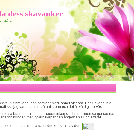
lla dess skavanker
innehåller
ecka. Allt brakade ihop som har med jobbet att göra. Det funkade inte
 I natt ska jag vara hemma på natt perm och det är väldigt nervöst!
. Inte så bra när jag inte har någon inkomst…hmm…men så gör jag när
smärta för stunden men tyvärr skapar den ångest en stund efteråt…
att de gnällde om att få gå ut direkt…snällt av dem