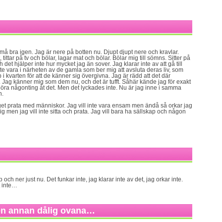
 må bra igen. Jag är nere på botten nu. Djupt djupt nere och kravlar.
 tittar på tv och bölar, lagar mat och bölar. Bölar mig till sömns. Sitter på
h det hjälper inte hur mycket jag än sover. Jag klarar inte av att gå till
nte vara i närheten av de gamla som ber mig att avsluta deras liv, som
 i kvarten för att de känner sig övergivna. Jag är rädd att det där
 Jag känner mig som dem nu, och det är tufft. Såhär kände jag för exakt
göra någonting åt det. Men det lyckades inte. Nu är jag inne i samma
n.
et prata med människor. Jag vill inte vara ensam men ändå så orkar jag
ig men jag vill inte sitta och prata. Jag vill bara ha sällskap och någon
 och ner just nu. Det funkar inte, jag klarar inte av det, jag orkar inte.
t inte…
 en annan dålig ovana…