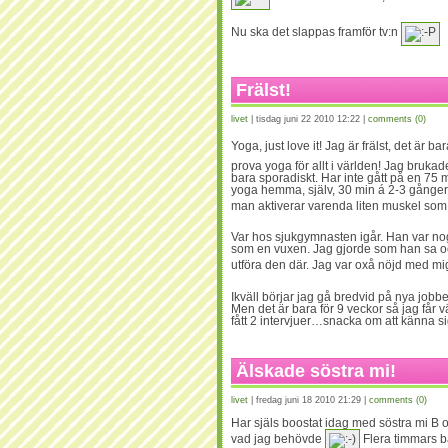
Nu ska det slappas framför tv:n
Frälst!
livet
| tisdag juni 22 2010 12:22 |
comments (0)
Yoga, just love it! Jag är frälst, det är b
prova yoga för allt i världen! Jag brukad
bara sporadiskt. Har inte gått på en 75
yoga hemma, själv, 30 min á 2-3 gånge
man aktiverar varenda liten muskel som f
Var hos sjukgymnasten igår. Han var nog 
som en vuxen. Jag gjorde som han sa och
utföra den där. Jag var oxå nöjd med mi
Ikväll börjar jag gå bredvid på nya jobbet
Men det är bara för 9 veckor så jag får v
fått 2 intervjuer…snacka om att känna 
Älskade söstra mi!
livet
| fredag juni 18 2010 21:29 |
comments (0)
Har själs boostat idag med söstra mi B 
vad jag behövde
Flera timmars b