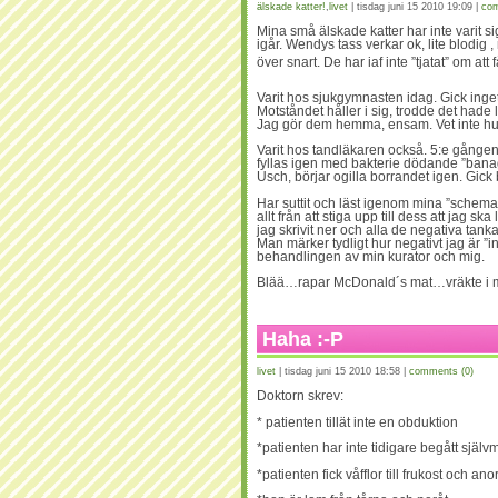
älskade katter!
,
livet
| tisdag juni 15 2010 19:09 |
com
Mina små älskade katter har inte varit si
igår. Wendys tass verkar ok, lite blodig 
över snart. De har iaf inte ”tjatat” om att
Varit hos sjukgymnasten idag. Gick inget 
Motståndet håller i sig, trodde det hade 
Jag gör dem hemma, ensam. Vet inte hu
Varit hos tandläkaren också. 5:e gången 
fyllas igen med bakterie dödande ”banage”
Usch, börjar ogilla borrandet igen. Gick
Har suttit och läst igenom mina ”schema
allt från att stiga upp till dess att jag s
jag skrivit ner och alla de negativa tan
Man märker tydligt hur negativt jag är ”
behandlingen av min kurator och mig.
Blää…rapar McDonald´s mat…vräkte i m
Haha :-P
livet
| tisdag juni 15 2010 18:58 |
comments (0)
Doktorn skrev:
* patienten tillät inte en obduktion
*patienten har inte tidigare begått själv
*patienten fick våfflor till frukost och ano