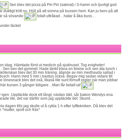
Sen blev det pizza på Piri Piri (saknat) i S-hamn och ljuvligt god
 duktigt trött nu. Höll på att somna på bussen hem. Kan ju bero på att
 är så sövande
totalt uttråkad…hatar å åka buss…
under täcket
gen idag. Hämtade först ut medicin på sjukhuset. Tog evigheter!
…Sen bev det gymmet. Hade tänkt träna en timme och sen äta lunch i
sköterskan blev det 30 min träning, ätande av min medhavda sallad i
sch. Hann med 5 min i bastun också. Begav mig sedan vidare till
te lönesnack blev det oxå, likaså lite sunt förnuft regler när man jobbar
är kursen 3 gånger tidigare…Man får betalt iaf
v igen. Upptäckte dock ett långt, nästan läkt, sår bakon Wendys ena
varade lite, det var därför som jag upptäckte det. Skumt…
a dagen tills jag skulle ut å cykla 1 h efter lyfttekniken. Då blev det
 *mutter, spott och fräs*