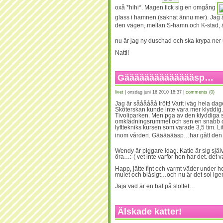
oxå *hihi*. Magen fick sig en omgång
glass i hamnen (saknat ännu mer). Jag är
den vägen, mellan S-hamn och K-stad,
nu är jag ny duschad och ska krypa ner 
Natti!
Gääääääääääääääsp…
livet
| onsdag juni 16 2010 18:37 |
comments (0)
Jag är såååååå trött! Varit iväg hela da
Sköterskan kunde inte vara mer klyddig
Tivoliparken. Men pga av den klyddiga 
omklädningsrummet och sen en snabb du
lyfttekniks kursen som varade 3,5 tim. Li
inom vården. Gääääääsp…har gått den h
Wendy är piggare idag. Katie är sig själ
öra…:-( vet inte varför hon har det. det 
Happ, jätte fint och varmt väder under hel
mulet och blåsigt…och nu är det sol igen
Jaja vad är en bal på slottet…
Älskade katter!