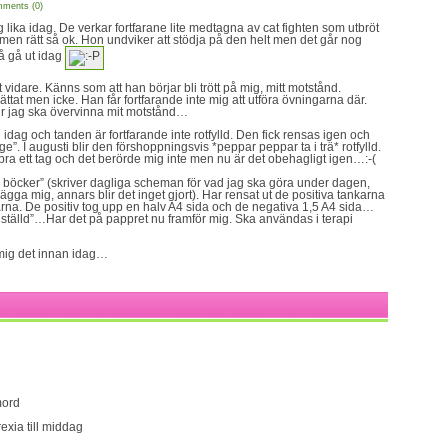
ments (0)
g lika idag. De verkar fortfarane lite medtagna av cat fighten som utbröt
, men rätt så ok. Hon undviker att stödja på den helt men det går nog
 få gå ut idag
vidare. Känns som att han börjar bli trött på mig, mitt motstånd.
lättat men icke. Han får fortfarande inte mig att utföra övningarna där.
r jag ska övervinna mit motstånd…
idag och tanden är fortfarande inte rotfylld. Den fick rensas igen och
. I augusti blir den förshoppningsvis *peppar peppar ta i trä* rotfylld.
 bra ett tag och det berörde mig inte men nu är det obehagligt igen…:-(
 böcker” (skriver dagliga scheman för vad jag ska göra under dagen,
ka lägga mig, annars blir det inget gjort). Har rensat ut de positiva tankarna
karna. De positiv tog upp en halv A4 sida och de negativa 1,5 A4 sida…
inställd”…Har det på pappret nu framför mig. Ska användas i terapi
ig det innan idag…
mord
rexia till middag