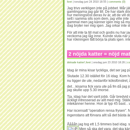
livet
| torsdag juni 24 2010 18:55 |
comments (0)
Jag trivs verkligen inte på jobbet. Mår jä
gamlingarna jag går till. De har stark d
hur meningslöst deras liv är, att de vill d
sett i samma sits som dem, jag ville inte
gammal men jag känner igen mig så myck
dag bryter ner mig igen. Jag orkar inte s
För att inte ta till mat och godis nu har 
veckorna jag låg inne. Kunde sluta när ja
har rökningen fått börja ta plats igen. i
2 nöjda katter = nöjd ma
älskade katter!
,
livet
| onsdag juni 23 2010 18:26 |
co
Idag är mina kisar lyckliga, det ser jag p
Slutade 12.30 istället för 16 idag. Kom
nu ligger de ute, nedanför köksfönstret, 
det…kisarna fick vara ute på fm då jag 
jag skulle upp 5.30 imorse.
Tja, idag har det varit jobb. Går bredvi
äckligt intresserad av allt med mig. Ställ
intekänner henne. Hon är typ 45 bast…vi
Har iscensatt ”operation rensa frysen”. N
ingenstans att förvara allt så det bästa ä
Ååååh jag tog ett 1,5 timmes bad idag. s
Men så ska det vara, det ska kä