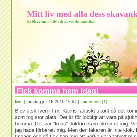
Mitt liv med alla dess skavan
En blogg om mitt liv och allt vad det innehåller
Fick komma hem idag!
livet
| torsdag juli 15 2010 16:54 |
comments (1)
Blev utskriven i f.m. Känns faktiskt skönt då det kom
som tog stor plats. Det är för jobbigt att vara på sju
hemma. Det var ”knas” doktorn som skrev ut mig. Vis
jag hade förberett mig. Men den läkaren är inte klok
tisdags och då fick han mig att verka vara tablett mis