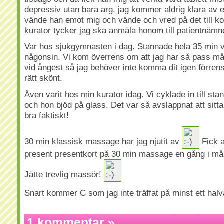
depressiv utan bara arg, jag kommer aldrig klara av e
vände han emot mig och vände och vred på det till k
kurator tycker jag ska anmäla honom till patientnämn
Var hos sjukgymnasten i dag. Stannade hela 35 min vi
någonsin. Vi kom överrens om att jag har så pass mång
vid ångest så jag behöver inte komma dit igen förren
rätt skönt.
Även varit hos min kurator idag. Vi cyklade in till sta
och hon bjöd på glass. Det var så avslappnat att sitta
bra faktiskt!
30 min klassisk massage har jag njutit av
Fick 
present presentkort på 30 min massage en gång i må
Jätte trevlig massör!
Snart kommer C som jag inte träffat på minst ett halv
1 kommentar
»