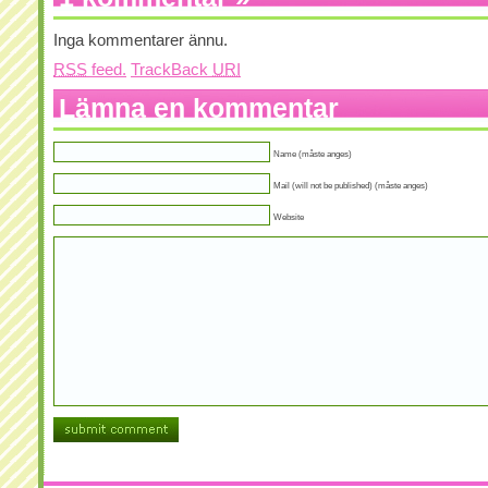
Inga kommentarer ännu.
RSS
feed.
TrackBack
URI
Lämna en kommentar
Name (måste anges)
Mail (will not be published) (måste anges)
Website